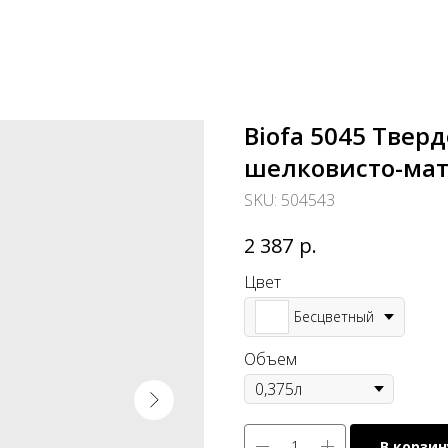
Biofa 5045 Твер
шелковисто-мат
SKU:
504543
р.
2 387
Цвет
Бесцветный
Объем
В корзин