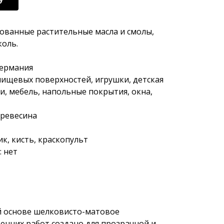
ованные растительные масла и смолы,
коль.
Германия
 пищевых поверхностей, игрушки, детская
и, мебель, напольные покрытия, окна,
древесина
к, кисть, краскопульт
 нет
й основе шелковисто-матовое
енних работ создано для прозрачной и