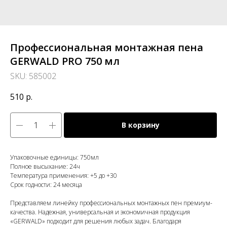
Профессиональная монтажная пена
GERWALD PRO 750 мл
SKU:
585002
510
р.
В корзину
Упаковочные единицы: 750мл
Полное высыхание: 24ч
Температура применения: +5 до +30
Срок годности: 24 месяца
Представляем линейку профессиональных монтажных пен премиум-
качества. Надежная, универсальная и экономичная продукция
«GERWALD» подходит для решения любых задач. Благодаря