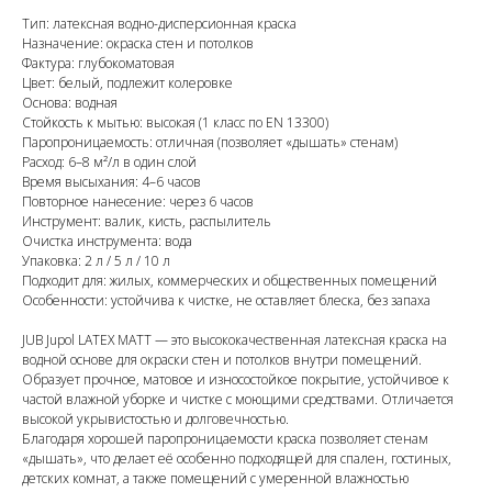
Тип: латексная водно-дисперсионная краска
Назначение: окраска стен и потолков
Фактура: глубокоматовая
Цвет: белый, подлежит колеровке
Основа: водная
Стойкость к мытью: высокая (1 класс по EN 13300)
Паропроницаемость: отличная (позволяет «дышать» стенам)
Расход: 6–8 м²/л в один слой
Время высыхания: 4–6 часов
Повторное нанесение: через 6 часов
Инструмент: валик, кисть, распылитель
Очистка инструмента: вода
Упаковка: 2 л / 5 л / 10 л
Подходит для: жилых, коммерческих и общественных помещений
Особенности: устойчива к чистке, не оставляет блеска, без запаха
JUB Jupol LATEX MATT — это высококачественная латексная краска на
водной основе для окраски стен и потолков внутри помещений.
Образует прочное, матовое и износостойкое покрытие, устойчивое к
частой влажной уборке и чистке с моющими средствами. Отличается
высокой укрывистостью и долговечностью.
Благодаря хорошей паропроницаемости краска позволяет стенам
«дышать», что делает её особенно подходящей для спален, гостиных,
детских комнат, а также помещений с умеренной влажностью